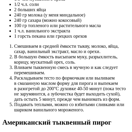
1/2 ч.л. соли
2 больших яйца
240 гр молока (у меня миндальное)
240 гр сахара (можно кокосовый)
100 гр топленого или растительного масла
1 ч.л. ванильного экстракта
1 горсть пекана или грецких орехов
Смешиваем в средней ёмкости тыкву, молоко, яйца,
сахар, ванильный экстракт, масло и орехи.
В большую ёмкость высыпаем муку, разрыхлитель,
корицу, мускатный орех, соль.
Вливаем тыквенную смесь в мучную и как следует
перемешиваем.
Раскладываем тесто по формочкам или выливаем
в смазанную маслом форму для пирога и выпекаем
в разогретой до 200°С духовке 40-50 минут (пока тесто
не зарумянится, а зубочистка будет выходить сухой),
дать остыть 5 минут, прежде чем вынимать из форм.
Подавать теплыми, можно со взбитыми сливками или
шариком ванильного мороженого.
Американский тыквенный пирог