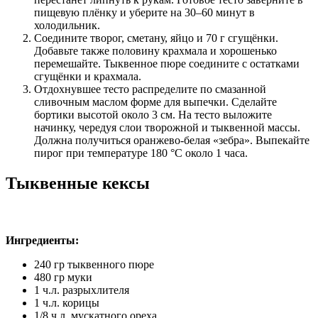
пищевую плёнку и уберите на 30–60 минут в
холодильник.
Соедините творог, сметану, яйцо и 70 г сгущёнки.
Добавьте также половину крахмала и хорошенько
перемешайте. Тыквенное пюре соедините с остатками
сгущёнки и крахмала.
Отдохнувшее тесто распределите по смазанной
сливочным маслом форме для выпечки. Сделайте
бортики высотой около 3 см. На тесто выложите
начинку, чередуя слои творожной и тыквенной массы.
Должна получиться оранжево‑белая «зебра». Выпекайте
пирог при температуре 180 °С около 1 часа.
Тыквенные кексы
Ингредиенты:
240 гр тыквенного пюре
480 гр муки
1 ч.л. разрыхлителя
1 ч.л. корицы
1/8 ч.л. мускатного ореха