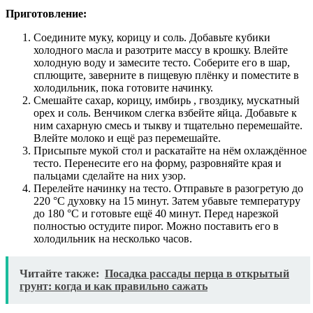
Приготовление:
Соедините муку, корицу и соль. Добавьте кубики
холодного масла и разотрите массу в крошку. Влейте
холодную воду и замесите тесто. Соберите его в шар,
сплющите, заверните в пищевую плёнку и поместите в
холодильник, пока готовите начинку.
Смешайте сахар, корицу, имбирь , гвоздику, мускатный
орех и соль. Венчиком слегка взбейте яйца. Добавьте к
ним сахарную смесь и тыкву и тщательно перемешайте.
Влейте молоко и ещё раз перемешайте.
Присыпьте мукой стол и раскатайте на нём охлаждённое
тесто. Перенесите его на форму, разровняйте края и
пальцами сделайте на них узор.
Перелейте начинку на тесто. Отправьте в разогретую до
220 °C духовку на 15 минут. Затем убавьте температуру
до 180 °C и готовьте ещё 40 минут. Перед нарезкой
полностью остудите пирог. Можно поставить его в
холодильник на несколько часов.
Читайте также:
Посадка рассады перца в открытый
грунт: когда и как правильно сажать