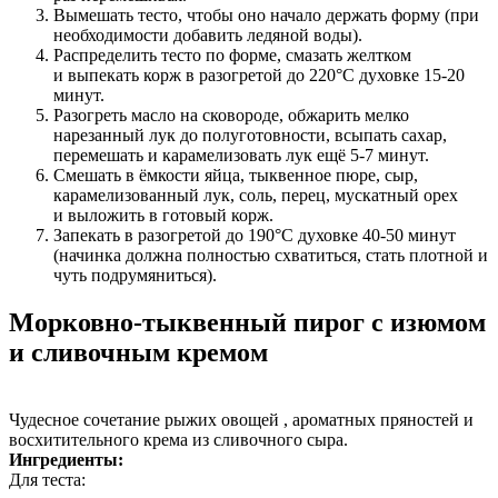
Вымешать тесто, чтобы оно начало держать форму (при
необходимости добавить ледяной воды).
Распределить тесто по форме, смазать желтком
и выпекать корж в разогретой до 220°С духовке 15-20
минут.
Разогреть масло на сковороде, обжарить мелко
нарезанный лук до полуготовности, всыпать сахар,
перемешать и карамелизовать лук ещё 5-7 минут.
Смешать в ёмкости яйца, тыквенное пюре, сыр,
карамелизованный лук, соль, перец, мускатный орех
и выложить в готовый корж.
Запекать в разогретой до 190°С духовке 40-50 минут
(начинка должна полностью схватиться, стать плотной и
чуть подрумяниться).
Морковно‑тыквенный пирог с изюмом
и сливочным кремом
Чудесное сочетание рыжих овощей , ароматных пряностей и
восхитительного крема из сливочного сыра.
Ингредиенты:
Для теста: