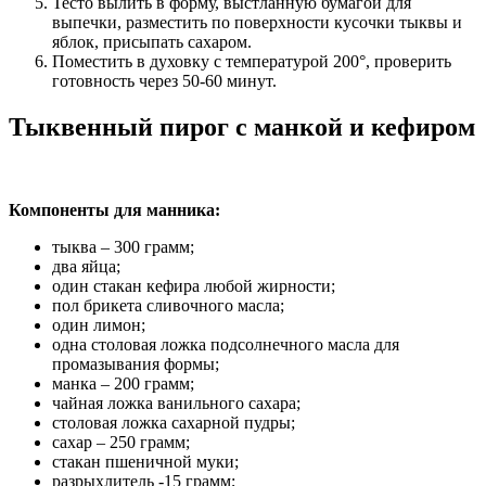
Тесто вылить в форму, выстланную бумагой для
выпечки, разместить по поверхности кусочки тыквы и
яблок, присыпать сахаром.
Поместить в духовку с температурой 200°, проверить
готовность через 50-60 минут.
Тыквенный пирог с манкой и кефиром
Компоненты для манника:
тыква – 300 грамм;
два яйца;
один стакан кефира любой жирности;
пол брикета сливочного масла;
один лимон;
одна столовая ложка подсолнечного масла для
промазывания формы;
манка – 200 грамм;
чайная ложка ванильного сахара;
столовая ложка сахарной пудры;
сахар – 250 грамм;
стакан пшеничной муки;
разрыхлитель -15 грамм;