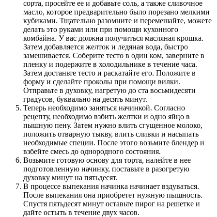
сорта, просейте ее и добавьте соль, а также сливочное
масло, которое предварительно было порезано мелкими
кубиками. Тщательно разомните и перемешайте, можете
делать это руками или при помощи кухонного
комбайна. У вас должна получиться масляная крошка.
Затем добавляется желток и ледяная вода, быстро
замешивается. Соберите тесто в один ком, заверните в
пленку и подержите в холодильнике в течение часа.
Затем достаньте тесто и раскатайте его. Положите в
форму и сделайте проколы при помощи вилки.
Отправьте в духовку, нагретую до ста восьмидесяти
градусов, буквально на десять минут.
Теперь необходимо заняться начинкой. Согласно
рецепту, необходимо взбить желтки и одно яйцо в
пышную пену. Затем нужно влить сгущенное молоко,
положить отварную тыкву, влить сливки и насыпать
необходимые специи. После этого возьмите блендер и
взбейте смесь до однородного состояния.
Возьмите готовую основу для торта, налейте в нее
подготовленную начинку, поставьте в разогретую
духовку минут на пятьдесят.
В процессе выпекания начинка начинает вздуваться.
После выпекания она приобретет нужную пышность.
Спустя пятьдесят минут оставьте пирог на решетке и
дайте остыть в течение двух часов.