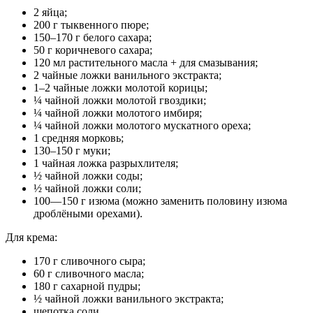
2 яйца;
200 г тыквенного пюре;
150–170 г белого сахара;
50 г коричневого сахара;
120 мл растительного масла + для смазывания;
2 чайные ложки ванильного экстракта;
1–2 чайные ложки молотой корицы;
¼ чайной ложки молотой гвоздики;
¼ чайной ложки молотого имбиря;
¼ чайной ложки молотого мускатного ореха;
1 средняя морковь;
130–150 г муки;
1 чайная ложка разрыхлителя;
½ чайной ложки соды;
½ чайной ложки соли;
100—150 г изюма (можно заменить половину изюма
дроблёными орехами).
Для крема:
170 г сливочного сыра;
60 г сливочного масла;
180 г сахарной пудры;
½ чайной ложки ванильного экстракта;
щепотка соли.