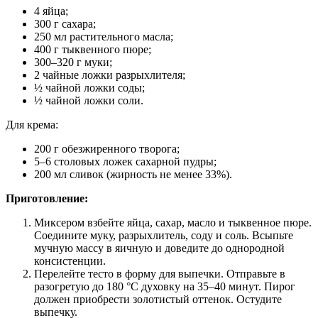
4 яйца;
300 г сахара;
250 мл растительного масла;
400 г тыквенного пюре;
300–320 г муки;
2 чайные ложки разрыхлителя;
½ чайной ложки соды;
½ чайной ложки соли.
Для крема:
200 г обезжиренного творога;
5–6 столовых ложек сахарной пудры;
200 мл сливок (жирность не менее 33%).
Приготовление:
Миксером взбейте яйца, сахар, масло и тыквенное пюре.
Соедините муку, разрыхлитель, соду и соль. Всыпьте
мучную массу в яичную и доведите до однородной
консистенции.
Перелейте тесто в форму для выпечки. Отправьте в
разогретую до 180 °C духовку на 35–40 минут. Пирог
должен приобрести золотистый оттенок. Остудите
выпечку.