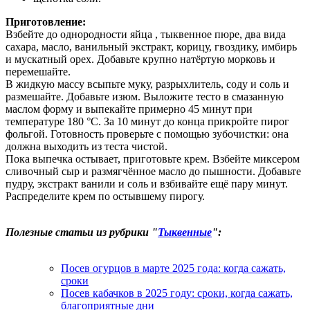
Приготовление:
Взбейте до однородности яйца , тыквенное пюре, два вида
сахара, масло, ванильный экстракт, корицу, гвоздику, имбирь
и мускатный орех. Добавьте крупно натёртую морковь и
перемешайте.
В жидкую массу всыпьте муку, разрыхлитель, соду и соль и
размешайте. Добавьте изюм. Выложите тесто в смазанную
маслом форму и выпекайте примерно 45 минут при
температуре 180 °C. За 10 минут до конца прикройте пирог
фольгой. Готовность проверьте с помощью зубочистки: она
должна выходить из теста чистой.
Пока выпечка остывает, приготовьте крем. Взбейте миксером
сливочный сыр и размягчённое масло до пышности. Добавьте
пудру, экстракт ванили и соль и взбивайте ещё пару минут.
Распределите крем по остывшему пирогу.
Полезные статьи из рубрики "
Тыквенные
":
Посев огурцов в марте 2025 года: когда сажать,
сроки
Посев кабачков в 2025 году: сроки, когда сажать,
благоприятные дни