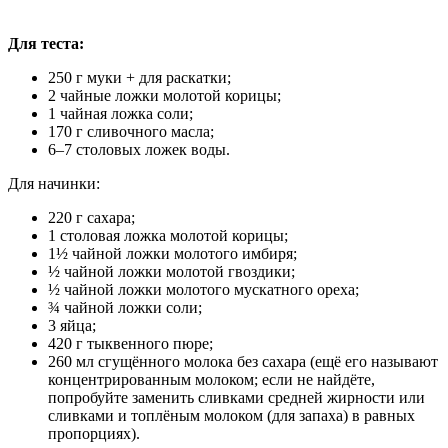
Для теста:
250 г муки + для раскатки;
2 чайные ложки молотой корицы;
1 чайная ложка соли;
170 г сливочного масла;
6–7 столовых ложек воды.
Для начинки:
220 г сахара;
1 столовая ложка молотой корицы;
1½ чайной ложки молотого имбиря;
½ чайной ложки молотой гвоздики;
½ чайной ложки молотого мускатного ореха;
¾ чайной ложки соли;
3 яйца;
420 г тыквенного пюре;
260 мл сгущённого молока без сахара (ещё его называют
концентрированным молоком; если не найдёте,
попробуйте заменить сливками средней жирности или
сливками и топлёным молоком (для запаха) в равных
пропорциях).