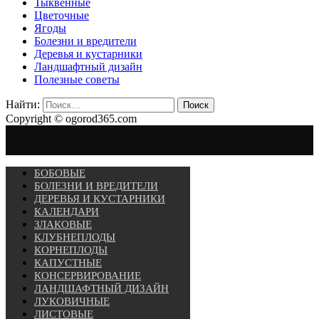
Тыквенные
Цветочные
Ягоды
Болезни и вредители
Деревья и кустарники
Ландшафтный дизайн
Полезные советы
Найти:
Copyright © ogorod365.com
БОБОВЫЕ
БОЛЕЗНИ И ВРЕДИТЕЛИ
ДЕРЕВЬЯ И КУСТАРНИКИ
КАЛЕНДАРИ
ЗЛАКОВЫЕ
КЛУБНЕПЛОДЫ
КОРНЕПЛОДЫ
КАПУСТНЫЕ
КОНСЕРВИРОВАНИЕ
ЛАНДШАФТНЫЙ ДИЗАЙН
ЛУКОВИЧНЫЕ
ЛИСТОВЫЕ