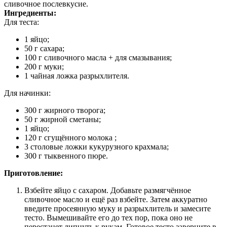
сливочное послевкусие.
Ингредиенты:
Для теста:
1 яйцо;
50 г сахара;
100 г сливочного масла + для смазывания;
200 г муки;
1 чайная ложка разрыхлителя.
Для начинки:
300 г жирного творога;
50 г жирной сметаны;
1 яйцо;
120 г сгущённого молока ;
3 столовые ложки кукурузного крахмала;
300 г тыквенного пюре.
Приготовление:
Взбейте яйцо с сахаром. Добавьте размягчённое
сливочное масло и ещё раз взбейте. Затем аккуратно
введите просеянную муку и разрыхлитель и замесите
тесто. Вымешивайте его до тех пор, пока оно не
перестанет липнуть к рукам. Готовое тесто заверните в