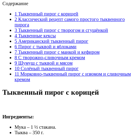
Содержание
1
Тыквенный пирог с корицей
2
Классический рецепт самого простого тыквенного
пирога
3
Тыквенный пирог с творогом и сгущёнкой
4
Тыквенные кексы
5
Американский тыквенный пирог
6
Пирог с тыквой и яблоками
7
Тыквенный пирог с манкой и кефиром
8
С творожно‑сливочным кремом
9
Шумуш с тыквой и мясом
10
Солёный тыквенный пирог
11
Морковно‑тыквенный пирог с изюмом и сливочным
кремом
Тыквенный пирог с корицей
Ингредиенты:
Мука – 1 ½ стакана.
Тыква – 350 г.