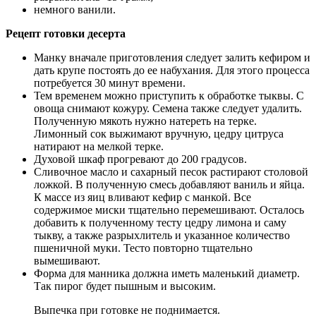
немного ванили.
Рецепт готовки десерта
Манку вначале приготовления следует залить кефиром и
дать крупе постоять до ее набухания. Для этого процесса
потребуется 30 минут времени.
Тем временем можно приступить к обработке тыквы. С
овоща снимают кожуру. Семена также следует удалить.
Полученную мякоть нужно натереть на терке.
Лимонный сок выжимают вручную, цедру цитруса
натирают на мелкой терке.
Духовой шкаф прогревают до 200 градусов.
Сливочное масло и сахарный песок растирают столовой
ложкой. В полученную смесь добавляют ваниль и яйца.
К массе из яиц вливают кефир с манкой. Все
содержимое миски тщательно перемешивают. Осталось
добавить к полученному тесту цедру лимона и саму
тыкву, а также разрыхлитель и указанное количество
пшеничной муки. Тесто повторно тщательно
вымешивают.
Форма для манника должна иметь маленький диаметр.
Так пирог будет пышным и высоким.
Выпечка при готовке не поднимается.