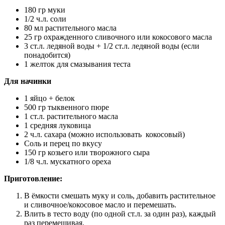
180 гр муки
1/2 ч.л. соли
80 мл растительного масла
25 гр охражденного сливочного или кокосового масла
3 ст.л. ледяной воды + 1/2 ст.л. ледяной воды (если
понадобится)
1 желток для смазывания теста
Для начинки
1 яйцо + белок
500 гр тыквенного пюре
1 ст.л. растительного масла
1 средняя луковица
2 ч.л. сахара (можно использовать кокосовый)
Соль и перец по вкусу
150 гр козьего или творожного сыра
1/8 ч.л. мускатного ореха
Приготовление:
В ёмкости смешать муку и соль, добавить растительное
и сливочное/кокосовое масло и перемешать.
Влить в тесто воду (по одной ст.л. за один раз), каждый
раз перемешивая.